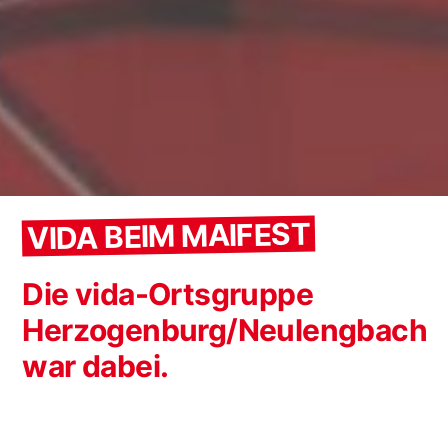
VIDA BEIM MAIFEST
Die vida-Ortsgruppe
Herzogenburg/Neulengbach
war dabei.