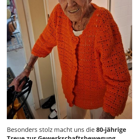
Besonders stolz macht uns die
80-jährige
Treue
zur Gewerkschaftsbewegung
.