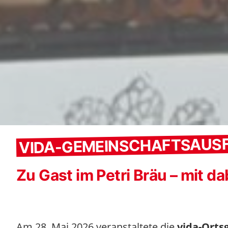
VIDA-GEMEINSCHAFTSAUS
Zu Gast im Petri Bräu – mit 
Am 28. Mai 2026 veranstaltete die
vida-Ort