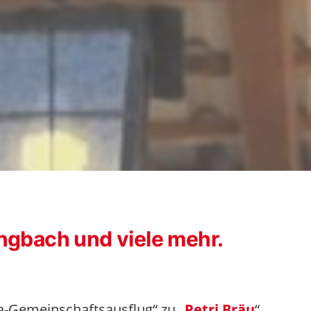
ngbach und viele mehr.
a-Gemeinschaftsausflug“ zu „
Petri Bräu
“