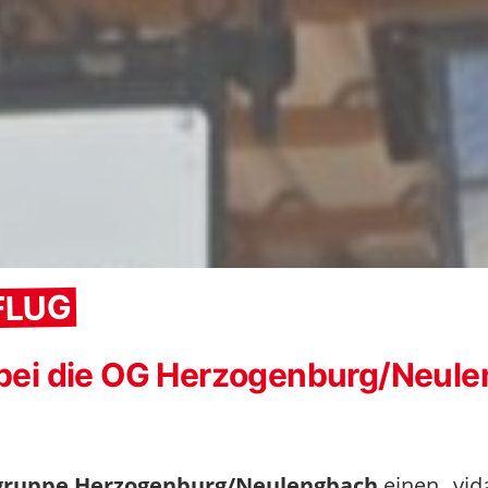
FLUG
dabei die OG Herzogenburg/Neule
sgruppe Herzogenburg/Neulengbach
einen „vid