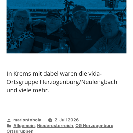
In Krems mit dabei waren die vida-
Ortsgruppe Herzogenburg/Neulengbach
und viele mehr.
Veröffentlicht
mariontobola
2. Juli 2026
von
Veröffentlicht
Allgemein
,
Niederösterreich
,
OG Herzogenburg
,
unter
Ortsgruppen