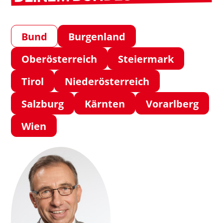
Bund
Burgenland
Oberösterreich
Steiermark
Tirol
Niederösterreich
Salzburg
Kärnten
Vorarlberg
Wien