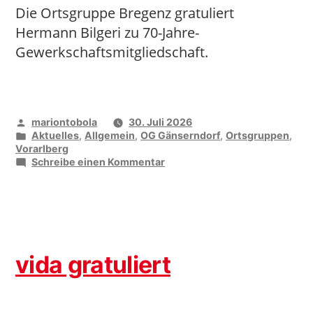
Die Ortsgruppe Bregenz gratuliert
Hermann Bilgeri zu 70-Jahre-
Gewerkschaftsmitgliedschaft.
Veröffentlicht
mariontobola
30. Juli 2026
von
Veröffentlicht
Aktuelles
,
Allgemein
,
OG Gänserndorf
,
Ortsgruppen
,
unter
Vorarlberg
zu
Schreibe einen Kommentar
vida
sagt
DANKE
für
die
Treue
vida gratuliert