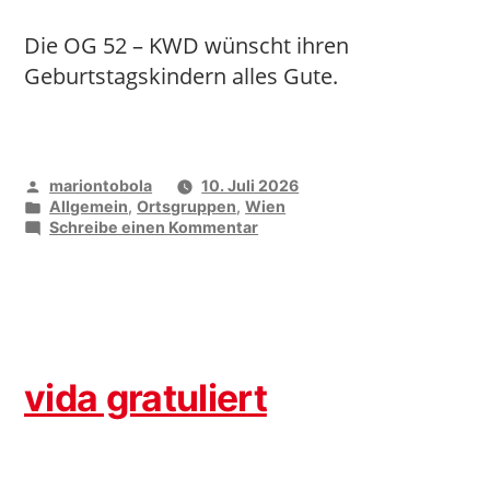
Die OG 52 – KWD wünscht ihren
Geburtstagskindern alles Gute.
Veröffentlicht
mariontobola
10. Juli 2026
von
Veröffentlicht
Allgemein
,
Ortsgruppen
,
Wien
unter
zu
Schreibe einen Kommentar
vida
gratuliert
vida gratuliert