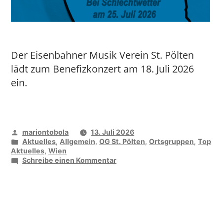
Der Eisenbahner Musik Verein St. Pölten
lädt zum Benefizkonzert am 18. Juli 2026
ein.
Veröffentlicht
mariontobola
13. Juli 2026
von
Veröffentlicht
Aktuelles
,
Allgemein
,
OG St. Pölten
,
Ortsgruppen
,
Top
unter
Aktuelles
,
Wien
zu
Schreibe einen Kommentar
„Unser
Lukas“