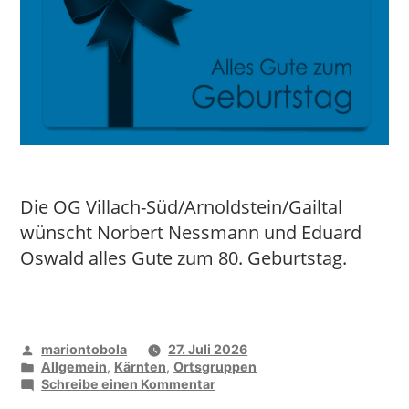
Die OG Villach-Süd/Arnoldstein/Gailtal
wünscht Norbert Nessmann und Eduard
Oswald alles Gute zum 80. Geburtstag.
Veröffentlicht
mariontobola
27. Juli 2026
von
Veröffentlicht
Allgemein
,
Kärnten
,
Ortsgruppen
unter
zu
Schreibe einen Kommentar
vida