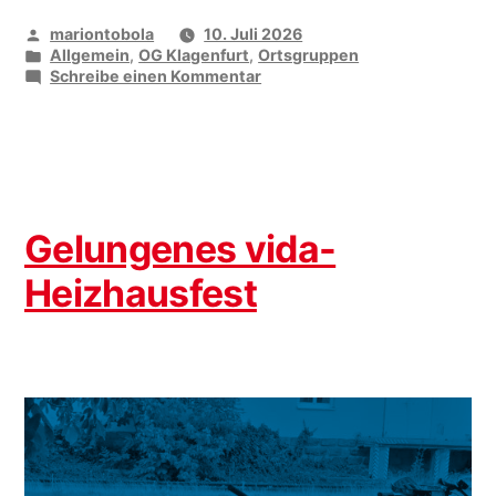
Veröffentlicht
mariontobola
10. Juli 2026
von
Veröffentlicht
Allgemein
,
OG Klagenfurt
,
Ortsgruppen
unter
zu
Schreibe einen Kommentar
vida
gratuliert
Gelungenes vida-
Heizhausfest