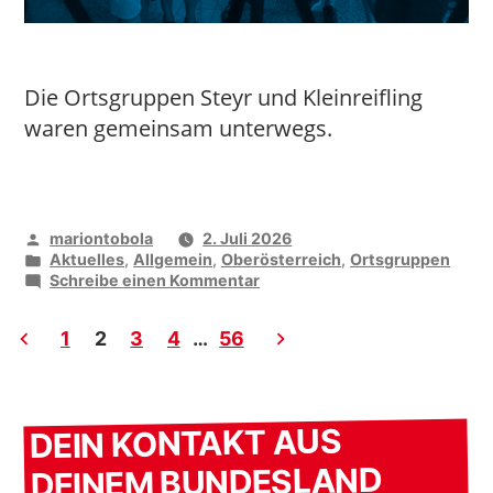
Die Ortsgruppen Steyr und Kleinreifling
waren gemeinsam unterwegs.
Seitennummerierung
Veröffentlicht
mariontobola
2. Juli 2026
der
von
Veröffentlicht
Aktuelles
,
Allgemein
,
Oberösterreich
,
Ortsgruppen
unter
zu
Schreibe einen Kommentar
Beiträge
Zu
Gast
1
2
3
4
…
56
in
der
Stiftsbrauerei
Schlägl
DEIN KONTAKT AUS
DEINEM BUNDESLAND