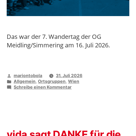
Das war der 7. Wandertag der OG
Meidling/Simmering am 16. Juli 2026.
Veröffentlicht
mariontobola
31. Juli 2026
von
Veröffentlicht
Allgemein
,
Ortsgruppen
,
Wien
unter
zu
Schreibe einen Kommentar
Gemeinsam
durch
den
Nationalpark
Donau-
Auen
vida sagt DANKE für die