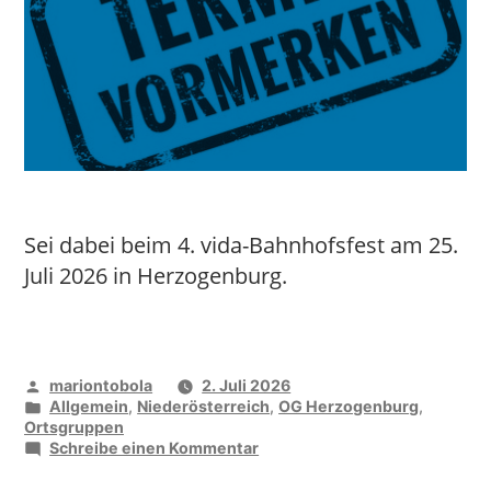
Sei dabei beim 4. vida-Bahnhofsfest am 25.
Juli 2026 in Herzogenburg.
Veröffentlicht
mariontobola
2. Juli 2026
von
Veröffentlicht
Allgemein
,
Niederösterreich
,
OG Herzogenburg
,
unter
Ortsgruppen
zu
Schreibe einen Kommentar
OG
Herzogenburg/Neulengbach