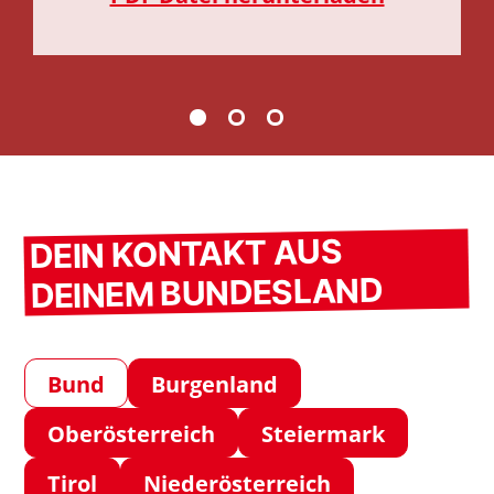
DEIN KONTAKT AUS
DEINEM BUNDESLAND
Bund
Burgenland
Oberösterreich
Steiermark
Tirol
Niederösterreich