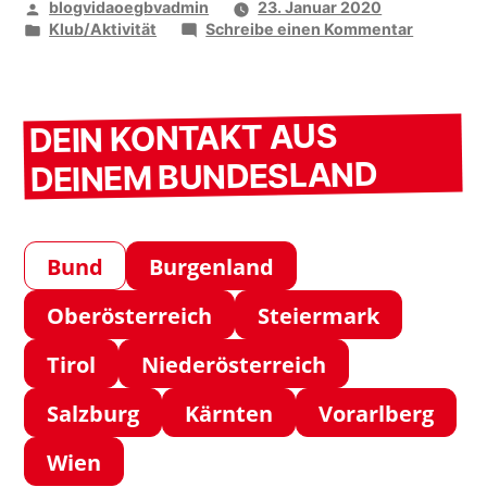
Veröffentlicht
blogvidaoegbvadmin
23. Januar 2020
von
Veröffentlicht
zu
Klub/Aktivität
Schreibe einen Kommentar
unter
Das
Montags
Nordic-
Walking
DEIN KONTAKT AUS
DEINEM BUNDESLAND
Bund
Burgenland
Oberösterreich
Steiermark
Tirol
Niederösterreich
Salzburg
Kärnten
Vorarlberg
Wien