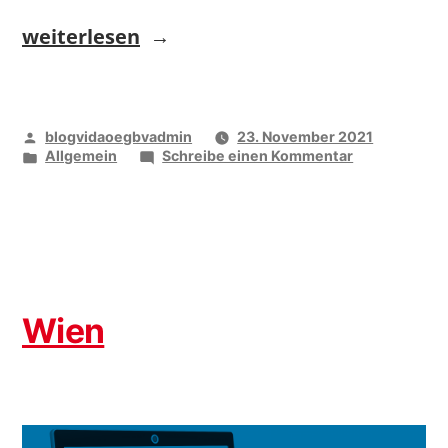
„Kärnten“
weiterlesen
Veröffentlicht
blogvidaoegbvadmin
23. November 2021
von
Veröffentlicht
zu
Allgemein
Schreibe einen Kommentar
unter
Kärnten
Wien