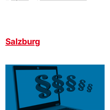
unter
Steiermark
Salzburg