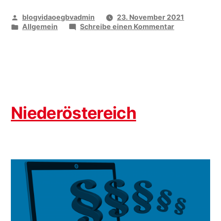
Veröffentlicht
blogvidaoegbvadmin
23. November 2021
von
Veröffentlicht
zu
Allgemein
Schreibe einen Kommentar
unter
Oberösterrei
Niederöstereich