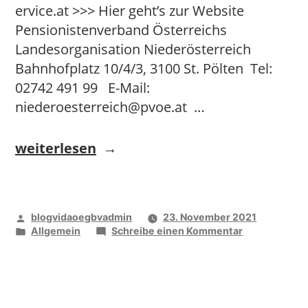
ervice.at >>> Hier geht’s zur Website
Pensionistenverband Österreichs
Landesorganisation Niederösterreich
Bahnhofplatz 10/4/3, 3100 St. Pölten Tel:
02742 491 99 E-Mail:
niederoesterreich@pvoe.at …
„Niederöstereich“
weiterlesen
Veröffentlicht
blogvidaoegbvadmin
23. November 2021
von
Veröffentlicht
zu
Allgemein
Schreibe einen Kommentar
unter
Niederöstere