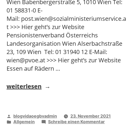
Wien Babenbergerstraße 5, 1010 Wien Tel:
01 58831-0 E-
Mail: post.wien@sozialministeriumservice.a
t >>> Hier geht’s zur Website
Pensionistenverband Österreichs
Landesorganisation Wien Alserbachstraße
23, 109 Wien Tel: 01 31940 12 E-Mail:
wien@pvoe.at >>> Hier geht’s zur Website
Essen auf Rädern …
„Wien“
weiterlesen
Veröffentlicht
blogvidaoegbvadmin
23. November 2021
von
Veröffentlicht
zu
Allgemein
Schreibe einen Kommentar
unter
Wien