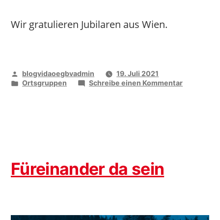
Wir gratulieren Jubilaren aus Wien.
Veröffentlicht
blogvidaoegbvadmin
19. Juli 2021
von
Veröffentlicht
zu
Ortsgruppen
Schreibe einen Kommentar
unter
100
Jahre
und
mehr
Füreinander da sein