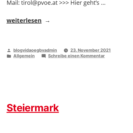
Mail: tirol@pvoe.at >>> Hier geht’s …
„Tirol“
weiterlesen
Veröffentlicht
blogvidaoegbvadmin
23. November 2021
von
Veröffentlicht
zu
Allgemein
Schreibe einen Kommentar
unter
Tirol
Steiermark