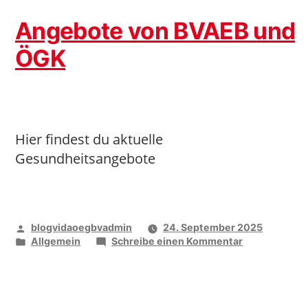
Angebote von BVAEB und
ÖGK
Hier findest du aktuelle
Gesundheitsangebote
Veröffentlicht
blogvidaoegbvadmin
24. September 2025
von
Veröffentlicht
zu
Allgemein
Schreibe einen Kommentar
unter
Angebote
von
BVAEB
und
ÖGK