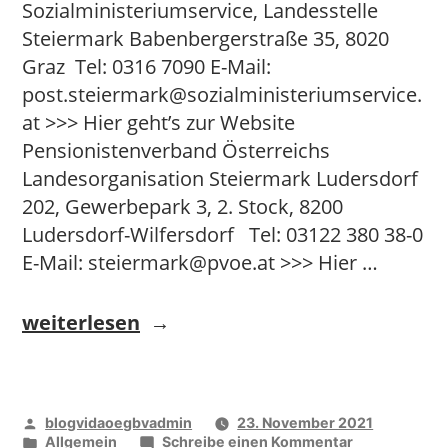
Sozialministeriumservice, Landesstelle
Steiermark Babenbergerstraße 35, 8020
Graz Tel: 0316 7090 E-Mail:
post.steiermark@sozialministeriumservice.
at >>> Hier geht’s zur Website
Pensionistenverband Österreichs
Landesorganisation Steiermark Ludersdorf
202, Gewerbepark 3, 2. Stock, 8200
Ludersdorf-Wilfersdorf Tel: 03122 380 38-0
E-Mail: steiermark@pvoe.at >>> Hier …
„Steiermark“
weiterlesen
Veröffentlicht
blogvidaoegbvadmin
23. November 2021
von
Veröffentlicht
zu
Allgemein
Schreibe einen Kommentar