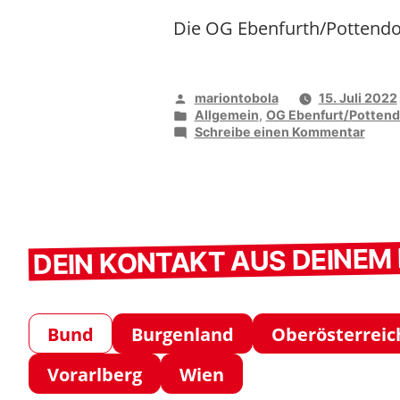
Die OG Ebenfurth/Pottendor
Veröffentlicht
mariontobola
15. Juli 2022
von
Veröffentlicht
Allgemein
,
OG Ebenfurt/Pottendo
unter
zu
Schreibe einen Kommentar
Mitgl
und
Ehru
DEIN KONTAKT AUS DEINE
Bund
Burgenland
Oberösterreic
Vorarlberg
Wien