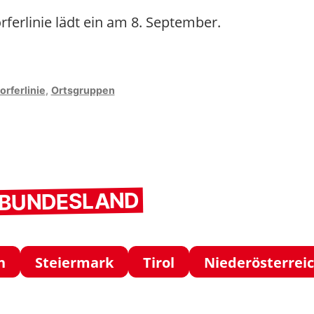
ferlinie lädt ein am 8. September.
rferlinie
,
Ortsgruppen
iederversammlung
ngen
M BUNDESLAND
h
Steiermark
Tirol
Niederösterrei