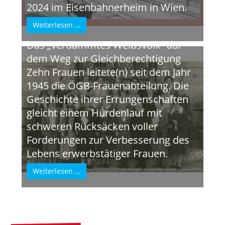
2024 im Eisenbahnerheim in Wien.
Weiterlesen …
75 Jahre ÖGB Frauen
Das „verdammtes Weibsvolk“ auf
dem Weg zur Gleichberechtigung
Zehn Frauen leitete(n) seit dem Jahr
1945 die ÖGB-Frauenabteilung. Die
Geschichte ihrer Errungenschaften
gleicht einem Hürdenlauf mit
schweren Rücksäcken voller
Forderungen zur Verbesserung des
Lebens erwerbstätiger Frauen.
Weiterlesen …