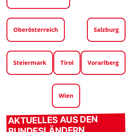
Oberösterreich
Salzburg
Steiermark
Tirol
Vorarlberg
Wien
AKTUELLES AUS DEN
BUNDESLÄNDERN