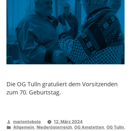
Die OG Tulln gratuliert dem Vorsitzenden
zum 70. Geburtstag.
Veröffentlicht
mariontobola
12. März 2024
von
Veröffentlicht
Allgemein
,
Niederösterreich
,
OG Amstetten
,
OG Tulln
,