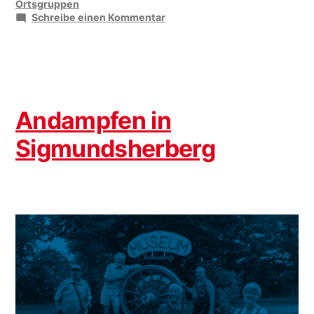
unter
Ortsgruppen
zu
Schreibe einen Kommentar
Alles
Gute
Poldi
Andampfen in
Sigmundsherberg