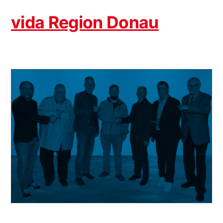
Donau
vida Region Donau