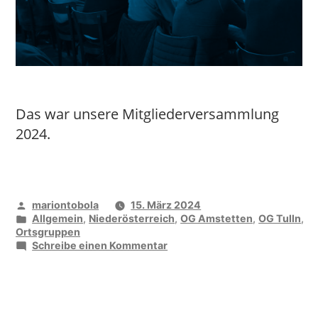
Das war unsere Mitgliederversammlung
2024.
Veröffentlicht
mariontobola
15. März 2024
von
Veröffentlicht
Allgemein
,
Niederösterreich
,
OG Amstetten
,
OG Tulln
,
unter
Ortsgruppen
zu
Schreibe einen Kommentar
OG
Tulln
und
vida
Region