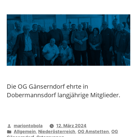
Die OG Gänserndorf ehrte in
Dobermannsdorf langjährige Mitglieder.
Veröffentlicht
mariontobola
12. März 2024
von
Veröffentlicht
Allgemein
,
Niederösterreich
,
OG Amstetten
,
OG
unter