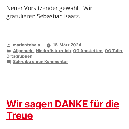
Neuer Vorsitzender gewählt. Wir
gratulieren Sebastian Kaatz.
Veröffentlicht
mariontobola
15. März 2024
von
Veröffentlicht
Allgemein
,
Niederösterreich
,
OG Amstetten
,
OG Tulln
,
unter
Ortsgruppen
zu
Schreibe einen Kommentar
vida
Region
Donau
Wir sagen DANKE für die
Treue