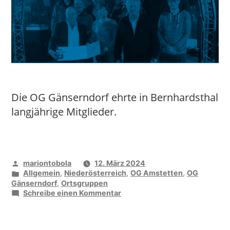
Die OG Gänserndorf ehrte in Bernhardsthal
langjährige Mitglieder.
Veröffentlicht
mariontobola
12. März 2024
von
Veröffentlicht
Allgemein
,
Niederösterreich
,
OG Amstetten
,
OG
unter
Gänserndorf
,
Ortsgruppen
zu
Schreibe einen Kommentar
Wir
sagen
DANKE