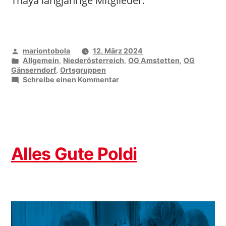
Thaya langjährige Mitglieder.
Veröffentlicht
mariontobola
12. März 2024
von
Veröffentlicht
Allgemein
,
Niederösterreich
,
OG Amstetten
,
OG
unter
Gänserndorf
,
Ortsgruppen
zu
Schreibe einen Kommentar
Wir
sagen
DANKE
für
die
Treue
Alles Gute Poldi