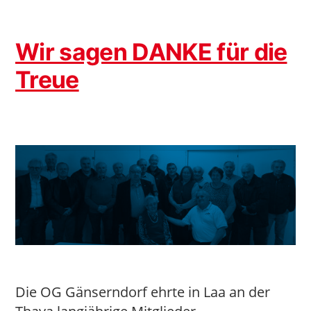
für
die
Treue
Wir sagen DANKE für die
Treue
Die OG Gänserndorf ehrte in Laa an der