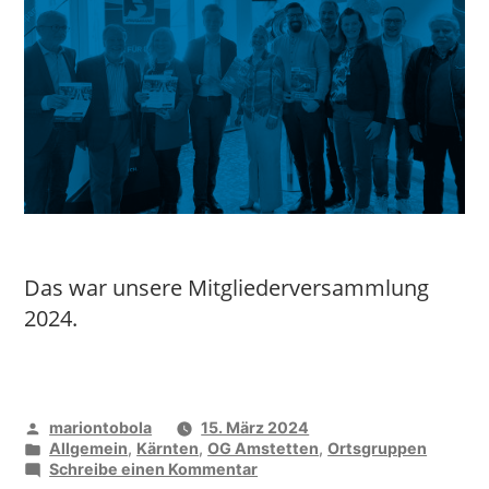
Das war unsere Mitgliederversammlung
2024.
Veröffentlicht
mariontobola
15. März 2024
von
Veröffentlicht
Allgemein
,
Kärnten
,
OG Amstetten
,
Ortsgruppen
unter
zu
Schreibe einen Kommentar
OG