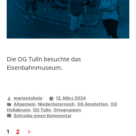
Die OG Tulln besuchte das
Eisenbahnmuseum.
Seitennummerierung
Veröffentlicht
mariontobola
12. März 2024
der
von
Veröffentlicht
Allgemein
,
Niederösterreich
,
OG Amstetten
,
OG
unter
Hollabrunn
,
OG Tulln
,
Ortsgruppen
Beiträge
zu
Schreibe einen Kommentar
Andampfen
in
1
2
Sigmundsherberg