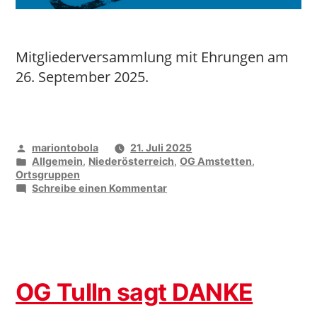
Mitgliederversammlung mit Ehrungen am
26. September 2025.
Veröffentlicht
mariontobola
21. Juli 2025
von
Veröffentlicht
Allgemein
,
Niederösterreich
,
OG Amstetten
,
unter
Ortsgruppen
zu
Schreibe einen Kommentar
OG
Wolkersdorf
lädt
ein
OG Tulln sagt DANKE