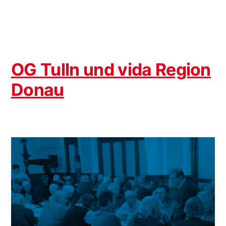
Villach/Rosenbach
OG Tulln und vida Region
Donau