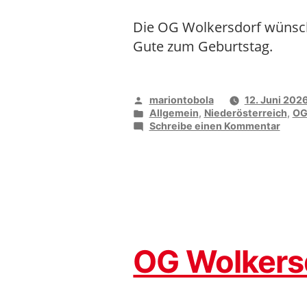
Die OG Wolkersdorf wünsch
Gute zum Geburtstag.
Veröffentlicht
mariontobola
12. Juni 202
von
Veröffentlicht
Allgemein
,
Niederösterreich
,
OG
unter
zu
Schreibe einen Kommentar
vida
gratul
OG Wolkersd