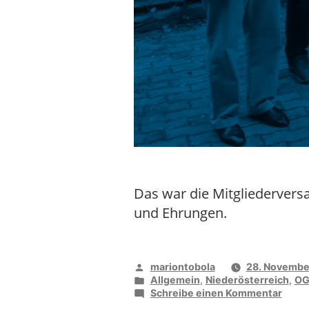
Das war die Mitgliederve
und Ehrungen.
Veröffentlicht
mariontobola
28. Novembe
von
Veröffentlicht
Allgemein
,
Niederösterreich
,
OG
unter
zu
Schreibe einen Kommentar
OG