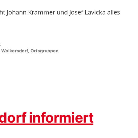
t Johann Krammer und Josef Lavicka alles
6
 Wolkersdorf
,
Ortsgruppen
iert
orf informiert