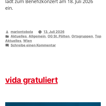
lädt zum Benefizkonzert am 18. Juli 2026
ein.
Veröffentlicht
mariontobola
13. Juli 2026
von
Veröffentlicht
Aktuelles
,
Allgemein
,
OG St. Pölten
,
Ortsgruppen
,
Top
unter
Aktuelles
,
Wien
zu
Schreibe einen Kommentar
„Unser
Lukas“
vida gratuliert