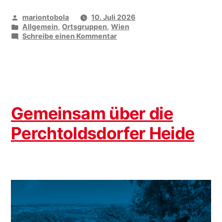
Veröffentlicht
mariontobola
10. Juli 2026
von
Veröffentlicht
Allgemein
,
Ortsgruppen
,
Wien
unter
zu
Schreibe einen Kommentar
vida
gratuliert
Gemeinsam über die
Perchtoldsdorfer Heide