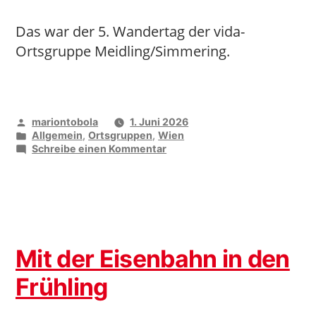
Das war der 5. Wandertag der vida-
Ortsgruppe Meidling/Simmering.
Veröffentlicht
mariontobola
1. Juni 2026
von
Veröffentlicht
Allgemein
,
Ortsgruppen
,
Wien
unter
zu
Schreibe einen Kommentar
Von
Neuwaldegg
über
Hameau
nach
Neustift
Mit der Eisenbahn in den
Frühling