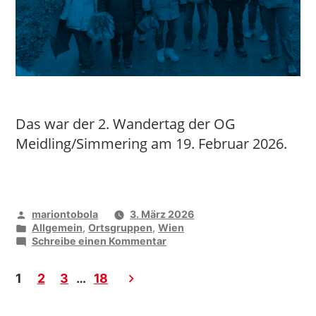
Das war der 2. Wandertag der OG
Meidling/Simmering am 19. Februar 2026.
Seitennummerierung
Veröffentlicht
mariontobola
3. März 2026
der
von
Veröffentlicht
Allgemein
,
Ortsgruppen
,
Wien
unter
zu
Schreibe einen Kommentar
Beiträge
Gemeinsam
rund
1
2
3
…
18
um
die
Alte