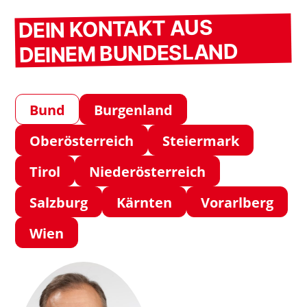
Donau
DEIN KONTAKT AUS
DEINEM BUNDESLAND
Bund
Burgenland
Oberösterreich
Steiermark
Tirol
Niederösterreich
Salzburg
Kärnten
Vorarlberg
Wien