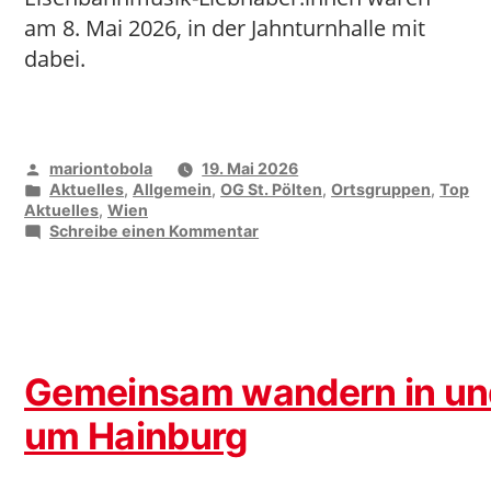
am 8. Mai 2026, in der Jahnturnhalle mit
dabei.
Veröffentlicht
mariontobola
19. Mai 2026
von
Veröffentlicht
Aktuelles
,
Allgemein
,
OG St. Pölten
,
Ortsgruppen
,
Top
unter
Aktuelles
,
Wien
zu
Schreibe einen Kommentar
Mit
der
Eisenbahn
in
den
Frühling
Gemeinsam wandern in un
um Hainburg