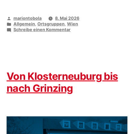
Veröffentlicht
mariontobola
8. Mai 2026
von
Veröffentlicht
Allgemein
,
Ortsgruppen
,
Wien
unter
zu
Schreibe einen Kommentar
Gemeinsam
wandern
in
und
um
Hainburg
Von Klosterneuburg bis
nach Grinzing