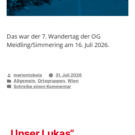
Das war der 7. Wandertag der OG
Meidling/Simmering am 16. Juli 2026.
Veröffentlicht
mariontobola
31. Juli 2026
von
Veröffentlicht
Allgemein
,
Ortsgruppen
,
Wien
unter
zu
Schreibe einen Kommentar
Gemeinsam
durch
den
Nationalpark
Donau-
Auen
„Unser Lukas“