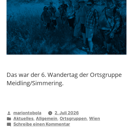
Das war der 6. Wandertag der Ortsgruppe
Meidling/Simmering.
Veröffentlicht
mariontobola
2. Juli 2026
von
Veröffentlicht
Aktuelles
,
Allgemein
,
Ortsgruppen
,
Wien
unter
zu
Schreibe einen Kommentar
Gemeinsam