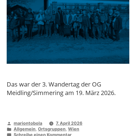
Das war der 3. Wandertag der OG
Meidling/Simmering am 19. März 2026.
Veröffentlicht
mariontobola
7. April 2026
von
Veröffentlicht
Allgemein
,
Ortsgruppen
,
Wien
unter
zu
Schreibe einen Kommentar