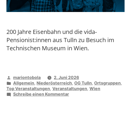
200 Jahre Eisenbahn und die vida-
Pensionist:innen aus Tulln zu Besuch im
Technischen Museum in Wien.
Veröffentlicht
mariontobola
2. Juni 2026
von
Veröffentlicht
Allgemein
,
Niederösterreich
,
OG Tulln
,
Ortsgruppen
,
unter
Top Veranstaltungen
,
Veranstaltungen
,
Wien
zu
Schreibe einen Kommentar
vida
im
Bann
der
Bahn