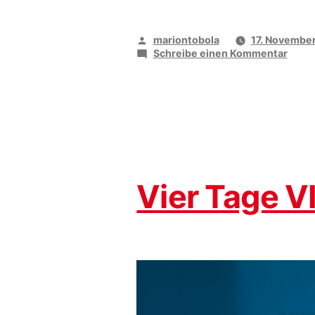
Veröffentlicht
mariontobola
17. Novembe
von
zu
Schreibe einen Kommentar
Geme
Gansl
esse
Vier Tage 