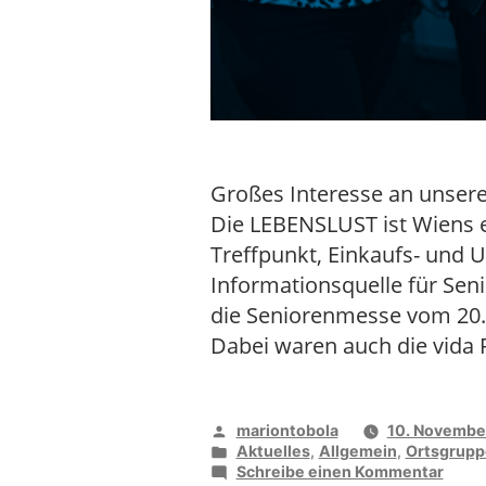
Großes Interesse an unser
Die LEBENSLUST ist Wiens e
Treffpunkt, Einkaufs- und 
Informationsquelle für Sen
die Seniorenmesse vom 20. 
Dabei waren auch die vida 
Veröffentlicht
mariontobola
10. Novembe
von
Veröffentlicht
Aktuelles
,
Allgemein
,
Ortsgrupp
unter
zu
Schreibe einen Kommentar