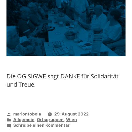
Die OG SIGWE sagt DANKE für Solidarität
und Treue.
Veröffentlicht
mariontobola
29. August 2022
von
Veröffentlicht
Allgemein
,
Ortsgruppen
,
Wien
unter
zu
Schreibe einen Kommentar
Sommerfest