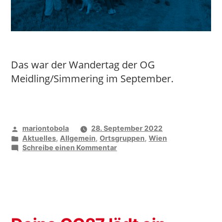
Das war der Wandertag der OG
Meidling/Simmering im September.
Veröffentlicht
mariontobola
28. September 2022
von
Veröffentlicht
Aktuelles
,
Allgemein
,
Ortsgruppen
,
Wien
unter
zu
Schreibe einen Kommentar
Auf
dem
Wasserleitungsweg