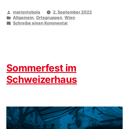
Veröffentlicht
mariontobola
2. September 2022
von
Veröffentlicht
Allgemein
,
Ortsgruppen
,
Wien
unter
zu
Schreibe einen Kommentar
Spanferkelessen
in
Göttlesbrunn
Sommerfest im
Schweizerhaus