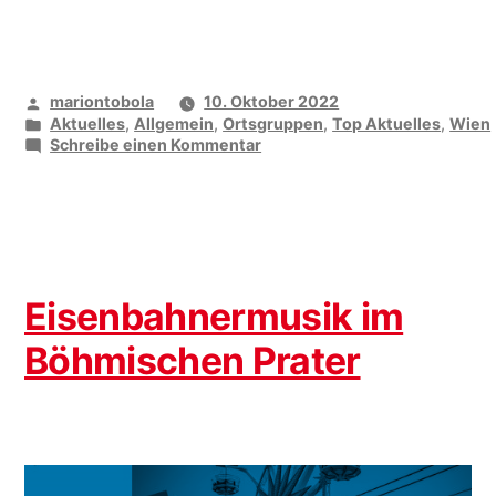
Veröffentlicht
mariontobola
10. Oktober 2022
von
Veröffentlicht
Aktuelles
,
Allgemein
,
Ortsgruppen
,
Top Aktuelles
,
Wien
unter
zu
Schreibe einen Kommentar
„La
festa
italiana“
mit
vida
Eisenbahnermusik im
Böhmischen Prater