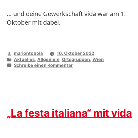
… und deine Gewerkschaft vida war am 1.
Oktober mit dabei.
Veröffentlicht
mariontobola
10. Oktober 2022
von
Veröffentlicht
Aktuelles
,
Allgemein
,
Ortsgruppen
,
Wien
unter
zu
Schreibe einen Kommentar
Das
war
das
Simmeringer
Straßenfest
„La festa italiana“ mit vida