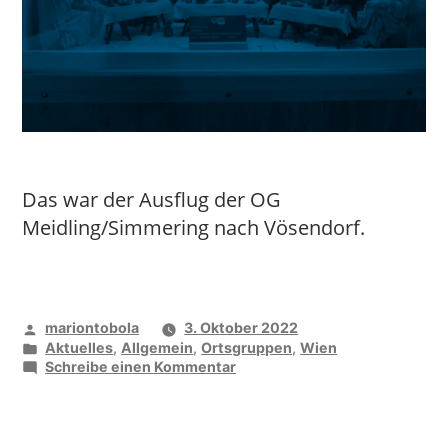
Das war der Ausflug der OG
Meidling/Simmering nach Vösendorf.
Veröffentlicht
mariontobola
3. Oktober 2022
von
Veröffentlicht
Aktuelles
,
Allgemein
,
Ortsgruppen
,
Wien
unter
zu
Schreibe einen Kommentar
Zu
Gast
im
Krippenmuseum