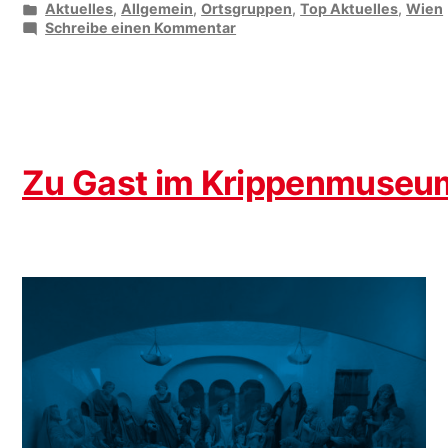
von
Veröffentlicht
Aktuelles
,
Allgemein
,
Ortsgruppen
,
Top Aktuelles
,
Wien
unter
zu
Schreibe einen Kommentar
Eisenbahnermusik
im
Böhmischen
Prater
Zu Gast im Krippenmuseu