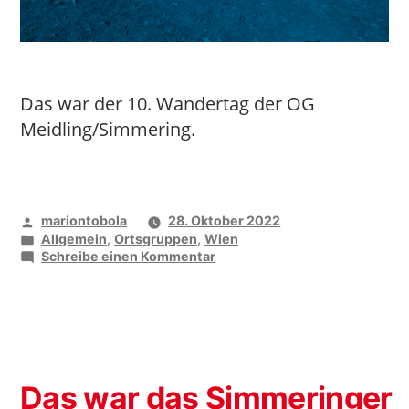
Das war der 10. Wandertag der OG
Meidling/Simmering.
Veröffentlicht
mariontobola
28. Oktober 2022
von
Veröffentlicht
Allgemein
,
Ortsgruppen
,
Wien
unter
zu
Schreibe einen Kommentar
Gemeinsam
wandern
Das war das Simmeringer