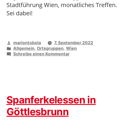
Stadtführung Wien, monatliches Treffen.
Sei dabei!
Veröffentlicht
mariontobola
7. September 2022
von
Veröffentlicht
Allgemein
,
Ortsgruppen
,
Wien
unter
zu
Schreibe einen Kommentar
Deine
OG27
lädt
ein
Spanferkelessen in
Göttlesbrunn