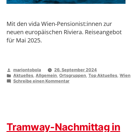
Mit den vida Wien-Pensionist:innen zur
neuen europäischen Riviera. Reiseangebot
für Mai 2025.
Veröffentlicht
mariontobola
26. September 2024
von
Veröffentlicht
Aktuelles
,
Allgemein
,
Ortsgruppen
,
Top Aktuelles
,
Wien
unter
zu
Schreibe einen Kommentar
Frühjahrstreffen
in
Albena
Tramway-Nachmittag in