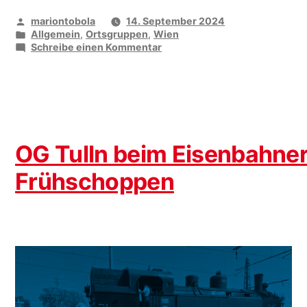
Veröffentlicht
mariontobola
14. September 2024
von
Veröffentlicht
Allgemein
,
Ortsgruppen
,
Wien
unter
zu
Schreibe einen Kommentar
Das
war
das
Bahnhofs-
Grillfest
OG Tulln beim Eisenbahner
Frühschoppen