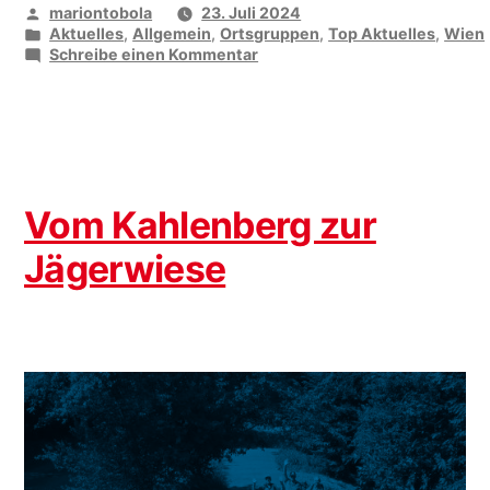
Veröffentlicht
mariontobola
23. Juli 2024
von
Veröffentlicht
Aktuelles
,
Allgemein
,
Ortsgruppen
,
Top Aktuelles
,
Wien
unter
zu
Schreibe einen Kommentar
Wir
sagen
DANKE!
Vom Kahlenberg zur
Jägerwiese