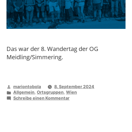
Das war der 8. Wandertag der OG
Meidling/Simmering.
Veröffentlicht
mariontobola
8. September 2024
von
Veröffentlicht
Allgemein
,
Ortsgruppen
,
Wien
unter
zu
Schreibe einen Kommentar
Wandern
nach
Manhartsbrunn