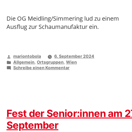
Die OG Meidling/Simmering lud zu einem
Ausflug zur Schaumanufaktur ein.
Veröffentlicht
mariontobola
6. September 2024
von
Veröffentlicht
Allgemein
,
Ortsgruppen
,
Wien
unter
zu
Schreibe einen Kommentar
Gemeinsam
bei
den
Käsemachern
Fest der Senior:innen am 2
September