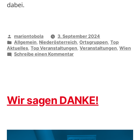
dabei.
Veröffentlicht
mariontobola
3. September 2024
von
Veröffentlicht
Allgemein
,
Niederösterreich
,
Ortsgruppen
,
Top
unter
Aktuelles
,
Top Veranstaltungen
,
Veranstaltungen
,
Wien
zu
Schreibe einen Kommentar
Das
war
das
große
Eisenbahnertreffen
in
Sigmundsherberg
Wir sagen DANKE!