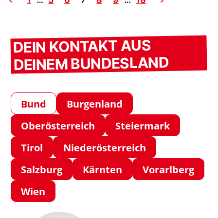
zur
Jägerwiese
DEIN KONTAKT AUS
DEINEM BUNDESLAND
Bund
Burgenland
Oberösterreich
Steiermark
Tirol
Niederösterreich
Salzburg
Kärnten
Vorarlberg
Wien