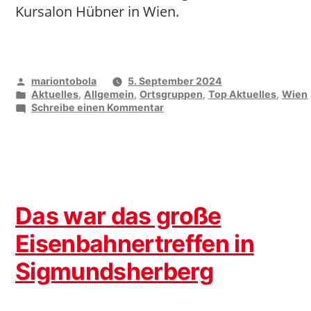
Kursalon Hübner in Wien.
Veröffentlicht
mariontobola
5. September 2024
von
Veröffentlicht
Aktuelles
,
Allgemein
,
Ortsgruppen
,
Top Aktuelles
,
Wien
unter
zu
Schreibe einen Kommentar
Fest
der
Senior:innen
am
27.
September
Das war das große
Eisenbahnertreffen in
Sigmundsherberg