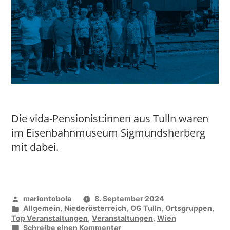
Die vida-Pensionist:innen aus Tulln waren
im Eisenbahnmuseum Sigmundsherberg
mit dabei.
Veröffentlicht
mariontobola
8. September 2024
von
Veröffentlicht
Allgemein
,
Niederösterreich
,
OG Tulln
,
Ortsgruppen
,
unter
Top Veranstaltungen
,
Veranstaltungen
,
Wien
zu
Schreibe einen Kommentar