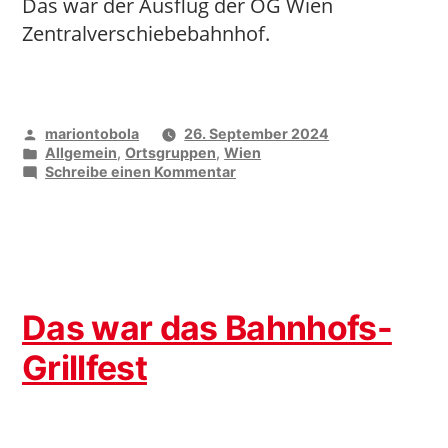
Das war der Ausflug der OG Wien
Zentralverschiebebahnhof.
Veröffentlicht
mariontobola
26. September 2024
von
Veröffentlicht
Allgemein
,
Ortsgruppen
,
Wien
unter
zu
Schreibe einen Kommentar
Tramway-
Nachmittag
in
Wien
Das war das Bahnhofs-
Grillfest